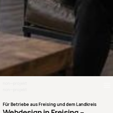
Webdesign aus der Region
non—projekt
– für die Region
non—projekt
Für Betriebe aus Freising und dem Landkreis
Webdesign in Freising –